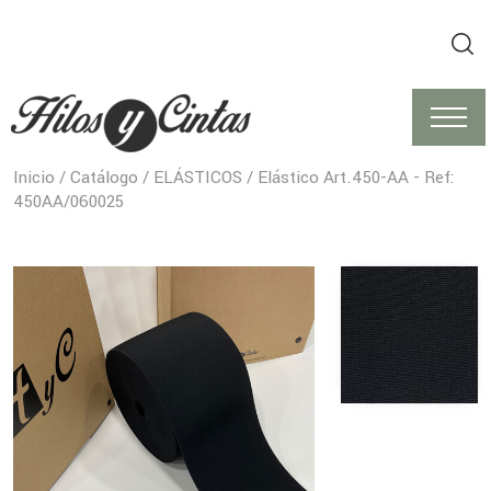
Inicio
/
Catálogo
/
ELÁSTICOS
/ Elástico Art.450-AA - Ref:
450AA/060025