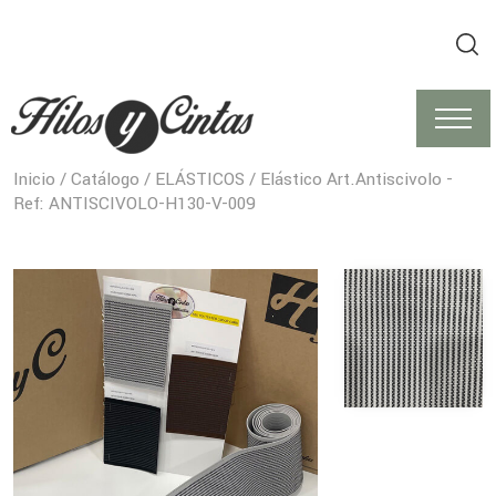
Inicio
/
Catálogo
/
ELÁSTICOS
/ Elástico Art.Antiscivolo -
Ref: ANTISCIVOLO-H130-V-009