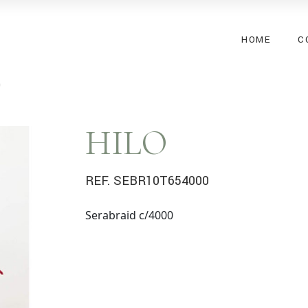
HOME
C
0
HILO
REF. SEBR10T654000
Serabraid c/4000