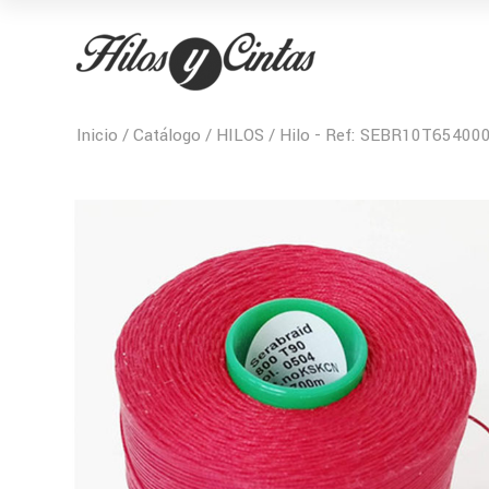
Inicio
/
Catálogo
/
HILOS
/ Hilo - Ref: SEBR10T65400