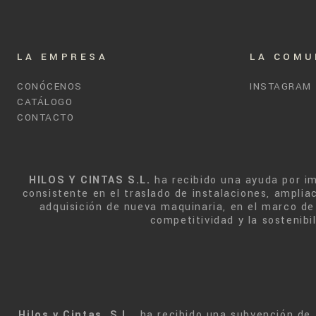
LA EMPRESA
LA COMU
CONÓCENOS
INSTAGRAM
CATÁLOGO
CONTACTO
HILOS Y CINTAS S.L.
ha recibido una ayuda por i
consistente en el traslado de instalaciones, ampliac
adquisición de nueva maquinaria, en el marco de 
competitividad y la sostenib
Hilos y Cintas, S.L.
, ha recibido una subvención de