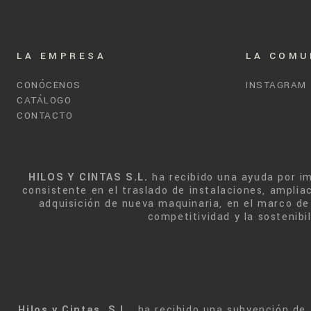
LA EMPRESA
LA COMU
CONÓCENOS
INSTAGRAM
CATÁLOGO
CONTACTO
HILOS Y CINTAS S.L.
ha recibido una ayuda por i
consistente en el traslado de instalaciones, ampliac
adquisición de nueva maquinaria, en el marco de 
competitividad y la sostenib
Hilos y Cintas, S.L.
, ha recibido una subvención de