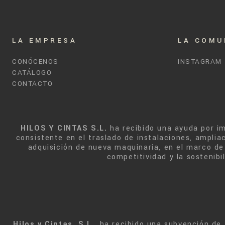
LA EMPRESA
LA COMU
CONÓCENOS
INSTAGRAM
CATÁLOGO
CONTACTO
HILOS Y CINTAS S.L.
ha recibido una ayuda por i
consistente en el traslado de instalaciones, ampliac
adquisición de nueva maquinaria, en el marco de 
competitividad y la sostenib
Hilos y Cintas, S.L.
, ha recibido una subvención de